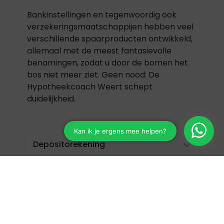
Bankinstellingen en tegenwoordig ook
verzekeringsmaatschappijen hebben veel
verschillende spaarproducten ontwikkeld,
allemaal met de meest fantasievolle
benamingen, zodat u door de bomen het
bos niet meer ziet. Geen nood: De
Hypotheekcoach Weert schept
duidelijkheid.
Depositorekening
Flexibel deposito
Bestemmingsdeposito